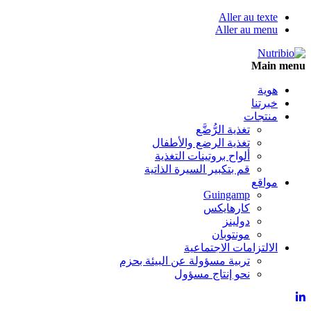
Aller au texte
Aller au menu
Skip
Main menu
to
content
هوية
خبرتنا
منتجات
تغذية الرُّضَّع
تغذية الرضع والأطفال
ألواح بروتينات التغذية
قم بتكبير السيرة الذاتية
مواقع
Guingamp
كارهايكس
دولينز
مونتوبان
الالتزامات الاجتماعية
تربية مسؤولة عن البيئة بحزم
نحو إنتاج مسؤول