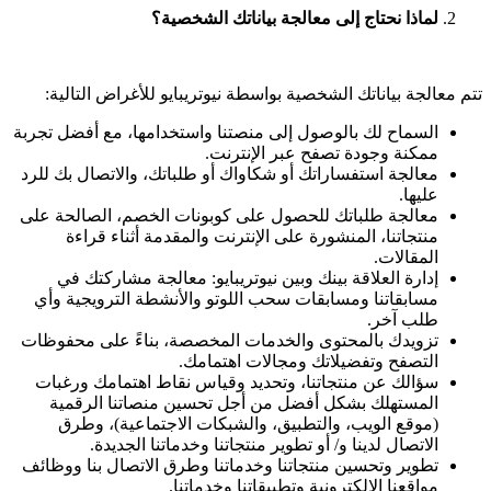
لماذا نحتاج إلى معالجة بياناتك الشخصية؟
تتم معالجة بياناتك الشخصية بواسطة نيوتريبايو للأغراض التالية:
السماح لك بالوصول إلى منصتنا واستخدامها، مع أفضل تجربة
ممكنة وجودة تصفح عبر الإنترنت.
معالجة استفساراتك أو شكاواك أو طلباتك، والاتصال بك للرد
عليها.
معالجة طلباتك للحصول على كوبونات الخصم، الصالحة على
منتجاتنا، المنشورة على الإنترنت والمقدمة أثناء قراءة
المقالات.
إدارة العلاقة بينك وبين نيوتريبايو: معالجة مشاركتك في
مسابقاتنا ومسابقات سحب اللوتو والأنشطة الترويجية وأي
طلب آخر.
تزويدك بالمحتوى والخدمات المخصصة، بناءً على محفوظات
التصفح وتفضيلاتك ومجالات اهتمامك.
سؤالك عن منتجاتنا، وتحديد وقياس نقاط اهتمامك ورغبات
المستهلك بشكل أفضل من أجل تحسين منصاتنا الرقمية
(موقع الويب، والتطبيق، والشبكات الاجتماعية)، وطرق
الاتصال لدينا و/ أو تطوير منتجاتنا وخدماتنا الجديدة.
تطوير وتحسين منتجاتنا وخدماتنا وطرق الاتصال بنا ووظائف
مواقعنا الإلكترونية وتطبيقاتنا وخدماتنا.